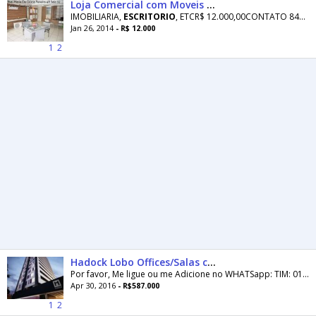
Loja Comercial com Moveis sob Medida em Camboriu
IMOBILIARIA,
ESCRITORIO
, ETCR$ 12.000,00CONTATO 8480-7729 - MOTIVO DA VENDA MUDANÇA DE ENDEREÇOLocalização
Jan 26, 2014
- R$ 12.000
1
2
Hadock Lobo Offices/Salas comls 40 metros/01 vaga - Vl promocional; veja anúncio e agende
Por favor, Me ligue ou me Adicione no WHATSapp: TIM: 011 97049.4090 ou Ligue no meu VIVO 9.7484-8002 (Fale comigo através do WHATSAPP: É mais...
Apr 30, 2016
- R$587.000
1
2