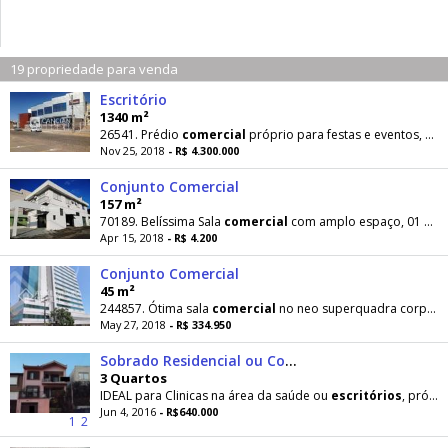
19 propriedade para venda
Escritório
1340 m²
26541. Prédio
comercial
próprio para festas e eventos, restaurantes, bancos etc.. possui acesso
Nov 25, 2018
- R$ 4.300.000
Conjunto Comercial
157 m²
70189. Belíssima Sala
comercial
com amplo espaço, 01 Banheiro, 01
Apr 15, 2018
- R$ 4.200
Conjunto Comercial
45 m²
244857. Ótima sala
comercial
no neo superquadra corporate no bairro
May 27, 2018
- R$ 334.950
Sobrado Residencial ou Comercial a 200m do Icárdio
3 Quartos
IDEAL para Clinicas na área da saúde ou
escritórios
, próximo ao Hospital de Caridade.Várias peças
Jun 4, 2016
- R$640.000
1
2