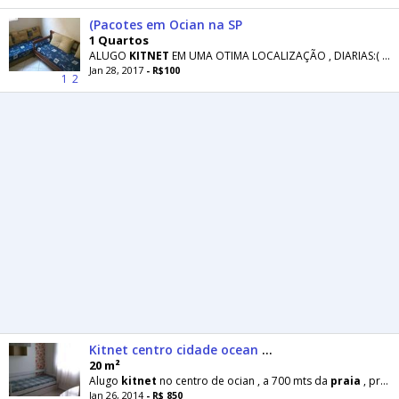
(Pacotes em Ocian na SP
1 Quartos
ALUGO
KITNET
EM UMA OTIMA LOCALIZAÇÃO , DIARIAS:( 1=R$ 100,00 )-( 2=R$ 190,00 )-( 3=R$ 280,00 )-( 4
Jan 28, 2017
- R$100
1
2
Kitnet centro cidade ocean CARNAVAL 850
20 m²
Alugo
kitnet
no centro de ocian , a 700 mts da
praia
, proximo de todos os comercios , ao lado
Jan 26, 2014
- R$ 850