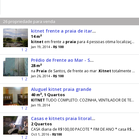
26 propriedade para venda
kitnet frente a praia de itarare
14 m²
kitnet
em frente a
praia
para 4 pessoas otima localizaçao. 100,00 diaria final
Jan 19, 2014
- R$ 100
1
2
Prédio de Frente ao Mar - Santos - SP
28 m²
na
Praia
de Santos, de frente ao mar .
Kitnet
totalmente mobiliado e organizado, com tudo que você irá
Jan 26, 2014
- R$ 100
1
2
Aluguel kitnet praia grande
40 m², 1 Quartos
KITNET
TUDO COMPLETO: COZINHA, VENTILADOR DE TETO, GARAGEM, CONFORME FOTOS.CAPACIDADE PARA 06
Jan 19, 2014
1
2
Casas e kitnets praia litoral norte sp
2 Quartos
CASA diaria de R$100,00 PACOTE * FIM DE ANO * casa R$1700,00
Oct 1, 2016
- R$100
1
2