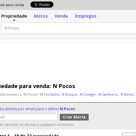
edade para venda
Propriedade
Motos
Venda
Empregos
iedade para venda:
N Pocos
elacionados a "N Pocos":
N Fechados
,
N Bosque
,
N Colegio
,
N Camboriu
,
N Aleixo
,
ba alertas por email para o último
N Pocos
e cancelar os alertas a qualquer momento.
ar 1 - 10 de 32
propriedade