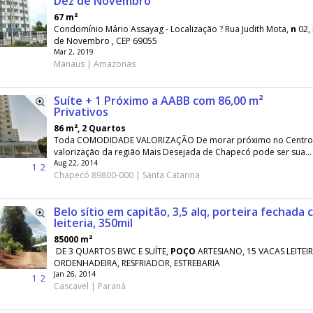
Dez de Novembro
67 m²
Condomínio Mário Assayag - Localização ? Rua Judith Mota,
n
02,
de Novembro , CEP 69055
Mar 2, 2019
Manaus | Amazonas
Suíte + 1 Próximo a AABB com 86,00 m²
Privativos
86 m², 2 Quartos
Toda COMODIDADE VALORIZAÇÃO De morar próximo no Centro, 
valorização da região Mais Desejada de Chapecó pode ser sua...
Aug 22, 2014
1
2
Chapecó 89800-000 | Santa Catarina
Belo sítio em capitão, 3,5 alq, porteira fechada
leiteria, 350mil
85000 m²
DE 3 QUARTOS BWC E SUÍTE,
POÇO
ARTESIANO, 15 VACAS LEITEIR
ORDENHADEIRA, RESFRIADOR, ESTREBARIA
Jan 26, 2014
1
2
Cascavel | Paraná