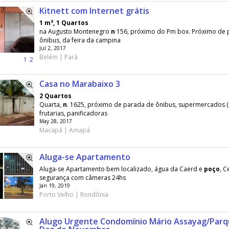
Kitnett com Internet grátis
1 m², 1 Quartos
na Augusto Montenegro
n
156, próximo do Pm box. Próximo de 
ônibus, da feira da campina
Jul 2, 2017
Belém | Pará
1
2
Casa no Marabaixo 3
2 Quartos
Quarta,
n
. 1625, próximo de parada de ônibus, supermercados (
frutarias, panificadoras
May 28, 2017
Macapá | Amapá
Aluga-se Apartamento
Aluga-se Apartamento bem localizado, água da Caerd e
poço
, C
segurança com câmeras 24hs
Jan 19, 2019
Porto Velho | Rondônia
Alugo Urgente Condomínio Mário Assayag/Par