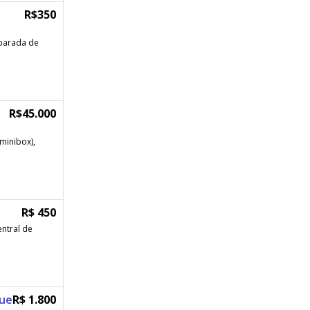
R$350
parada de
R$45.000
minibox),
R$ 450
entral de
que
R$ 1.800