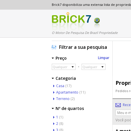
Brick7 disponibiliza uma extensa lista de propri
O Motor De Pesquisa De Brazil Propriedade
Filtrar a sua pesquisa
Preço
Limpar
-
Qualquer
Qualquer
Categoria
Propr
Casa
(17)
Pedidos r
Apartamento
(11)
Terreno
(2)
Rece
Nº de quartos
1
(1)
Você pod
2
(8)
3
(8)
A mostr