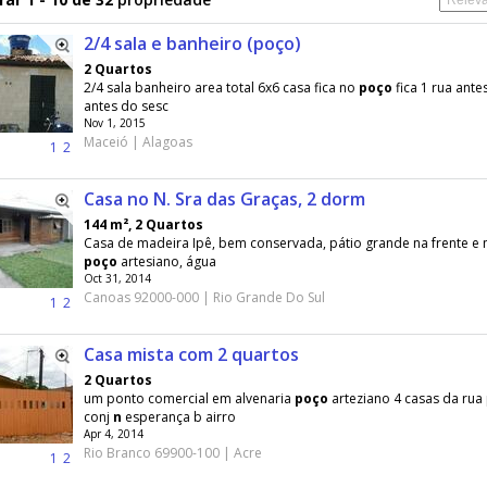
2/4 sala e banheiro (poço)
2 Quartos
2/4 sala banheiro area total 6x6 casa fica no
poço
fica 1 rua ante
antes do sesc
Nov 1, 2015
Maceió | Alagoas
1
2
Casa no N. Sra das Graças, 2 dorm
144 m², 2 Quartos
Casa de madeira Ipê, bem conservada, pátio grande na frente e 
poço
artesiano, água
Oct 31, 2014
Canoas 92000-000 | Rio Grande Do Sul
1
2
Casa mista com 2 quartos
2 Quartos
um ponto comercial em alvenaria
poço
arteziano 4 casas da rua 
conj
n
esperança b airro
Apr 4, 2014
Rio Branco 69900-100 | Acre
1
2